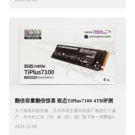
翻倍容量翻倍惊喜 致态TiPlus7100 4TB评测
为了推高闪存价格，几乎所有主要闪存原厂都进行了减
产。作为长江存（消）储（防）原厂旗下唯一消费级SSD
品牌，致态在这个时候为大家带
2023-12-08