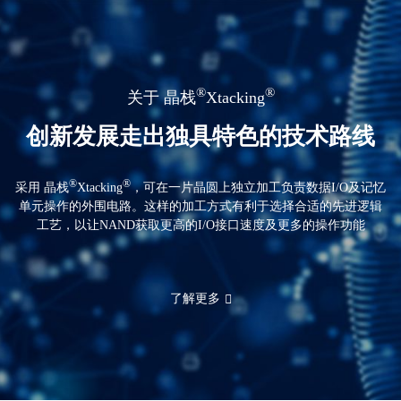
®
®
关于 晶栈
Xtacking
创新发展走出独具特色的技术路线
®
®
采用 晶栈
Xtacking
，可在一片晶圆上独立加工负责数据I/O及记忆
单元操作的外围电路。这样的加工方式有利于选择合适的先进逻辑
工艺，以让NAND获取更高的I/O接口速度及更多的操作功能
了解更多